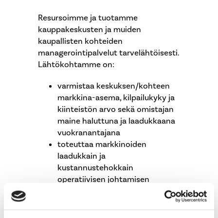
Resursoimme ja tuotamme
kauppakeskusten ja muiden
kaupallisten kohteiden
managerointipalvelut tarvelähtöisesti.
Lähtökohtamme on:
varmistaa keskuksen/kohteen
markkina-asema, kilpailukyky ja
kiinteistön arvo sekä omistajan
maine haluttuna ja laadukkaana
vuokranantajana
toteuttaa markkinoiden
laadukkain ja
kustannustehokkain
operatiivisen johtamisen
kokonaisuus
tuottaa omistajan salkun
seurantaa ja raportointia varten