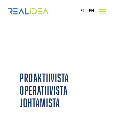
Skip
to
FI
EN
content
KAUPPAKESKUSJOHTAMINEN
Proaktiivista
operatiivista
johtamista