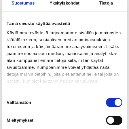
Suostumus
Yksityiskohdat
Tietoja
ajantasainen ja luotettava tieto
oikeiden ja ennakoivien
päätösten teon ja toteutusten
Tämä sivusto käyttää evästeitä
tueksi.
Käytämme evästeitä tarjoamamme sisällön ja mainosten
Johtamamme kauppa- ja
räätälöimiseen, sosiaalisen median ominaisuuksien
liikekeskukset (19 kpl) ovat:
tukemiseen ja kävijämäärämme analysoimiseen. Lisäksi
jaamme sosiaalisen median, mainosalan ja analytiikka-
Sello
, Espoo
alan kumppaneillemme tietoja siitä, miten käytät
Mall of Tripla
, Helsinki
sivustoamme. Kumppanimme voivat yhdistää näitä
Kämp Galleria
, Helsinki
tietoja muihin tietoihin, joita olet antanut heille tai joita on
Karuselli
, Kerava
kerätty, kun olet käyttänyt heidän palvelujaan.
Plaza
, Salo
Arabia
, Helsinki
Suostumuksen
Columbus
, Helsinki
Välttämätön
valinta
Duo
, Tampere
Grani
, Kauniainen
Dixi
, Vantaa
Mieltymykset
Entresse
, Espoo