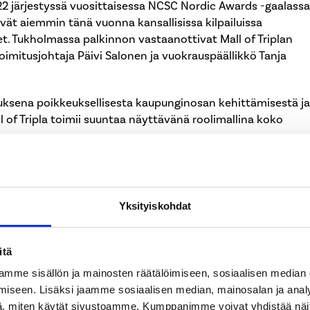
022 järjestyssä vuosittaisessa NCSC Nordic Awards -gaalassa
vät aiemmin tänä vuonna kansallisissa kilpailuissa
t. Tukholmassa palkinnon vastaanottivat Mall of Triplan
imitusjohtaja Päivi Salonen ja vuokrauspäällikkö Tanja
ituksena poikkeuksellisesta kaupunginosan kehittämisestä ja
 of Tripla toimii suuntaa näyttävänä roolimallina koko
emme iloisia ja ylpeitä tästä tunnuksesta. Jatkamme
mme yhteisöllistä elävää kaupunginosaa ja tarjotaksemme
viihtyisän, turvallisen, monipuolisen ja elämyksellisen
Yksityiskohdat
itä
mme sisällön ja mainosten räätälöimiseen, sosiaalisen median
iseen. Lisäksi jaamme sosiaalisen median, mainosalan ja analy
Facebook
X
L
, miten käytät sivustoamme. Kumppanimme voivat yhdistää näitä t