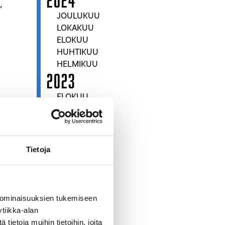
,
JOULUKUU
LOKAKUU
ELOKUU
HUHTIKUU
HELMIKUU
2023
ELOKUU
TOUKOKUU
MAALISKUU
TAMMIKUU
2022
Tietoja
JOULUKUU
MARRASKUU
LOKAKUU
 ominaisuuksien tukemiseen
tiikka-alan
inkedIn
ietoja muihin tietoihin, joita