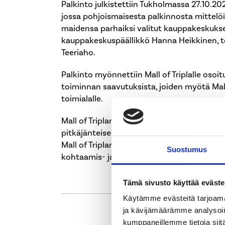
Palkinto julkistettiin Tukholmassa 27.10.2
jossa pohjoismaisesta palkinnosta mittelöi
maidensa parhaiksi valitut kauppakeskukse
kauppakeskuspäällikkö Hanna Heikkinen, to
Teeriaho.
Palkinto myönnettiin Mall of Triplalle oso
toiminnan saavutuksista, joiden myötä Mall
toimialalle.
Mall of Triplan kauppakeskusmanagerina ol
pitkäjänteisesti tehtyä työtä kehittääkse
Mall of Triplan vuokralaisille ja asiakkaille 
Suostumus
kohtaamis- ja kauppapaikan.
Tämä sivusto käyttää eväste
Käytämme evästeitä tarjoama
ja kävijämäärämme analysoim
kumppaneillemme tietoja siitä