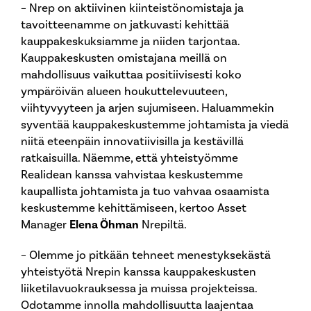
– Nrep on aktiivinen kiinteistönomistaja ja
tavoitteenamme on jatkuvasti kehittää
kauppakeskuksiamme ja niiden tarjontaa.
Kauppakeskusten omistajana meillä on
mahdollisuus vaikuttaa positiivisesti koko
ympäröivän alueen houkuttelevuuteen,
viihtyvyyteen ja arjen sujumiseen. Haluammekin
syventää kauppakeskustemme johtamista ja viedä
niitä eteenpäin innovatiivisilla ja kestävillä
ratkaisuilla. Näemme, että yhteistyömme
Realidean kanssa vahvistaa keskustemme
kaupallista johtamista ja tuo vahvaa osaamista
keskustemme kehittämiseen, kertoo Asset
Manager
Elena Öhman
Nrepiltä.
– Olemme jo pitkään tehneet menestyksekästä
yhteistyötä Nrepin kanssa kauppakeskusten
liiketilavuokrauksessa ja muissa projekteissa.
Odotamme innolla mahdollisuutta laajentaa