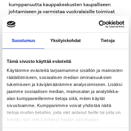
kumppanuutta kauppakeskusten kaupalliseen
johtamiseen ja varmistaa vuokralaisille toimivat
liikepaikat, kommentoi toimitusjohtaja ja
osakas
Pasi Nieminen
Realidea Oy:stä.
Suostumus
Yksityiskohdat
Tietoja
Lisätiedot:
Tämä sivusto käyttää evästeitä
Elena Öhman, Asset Manager, Nrep
Käytämme evästeitä tarjoamamme sisällön ja mainosten
+358 40 839 6568
räätälöimiseen, sosiaalisen median ominaisuuksien
eloh@nrep.com
tukemiseen ja kävijämäärämme analysoimiseen. Lisäksi
Pasi Nieminen, toimitusjohtaja, osakas, Realidea Oy
jaamme sosiaalisen median, mainosalan ja analytiikka-
+358 40 560 4274
alan kumppaneillemme tietoja siitä, miten käytät
pasi.nieminen@realidea.fi
sivustoamme. Kumppanimme voivat yhdistää näitä
tietoja muihin tietoihin, joita olet antanut heille tai joita on
kerätty, kun olet käyttänyt heidän palvelujaan.