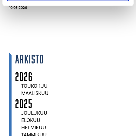
Realidea on Suomen suurin kauppakeskusmanageri 2026
Mal
10.05.2026
08.
Arkisto
2026
TOUKOKUU
MAALISKUU
2025
JOULUKUU
ELOKUU
HELMIKUU
TAMMIKUU