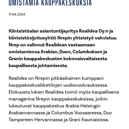
omistamia kauppakeskuksia
17.04.2024
Kiinteistöalan asiantuntijayritys Realidea Oy:n ja
kiinteistösijoitusyhtiö Nrepin yhteistyö vahvistuu.
Nrep on valinnut Realidean vastaamaan
omistamiensa Arabian, Duon, Columbuksen ja
Granin kauppakeskusten kokonaisvaltaisesta
kaupallisesta johtamisesta.
Realidea on Nrepin pitkäaikainen kumppani
kauppakeskusliiketilojen uudisvuokrauksessa.
Elokuusta lukien Realidea toimii myös kaupallisena
managerina Nrepin kauppakeskuksissa, joihin
lukeutuvat kauppakeskus Arabia Helsingin
Arabianrannassa ja Columbus Vuosaaressa, Duo
Tampereen Hervannassa ja Grani Kauniaisissa.