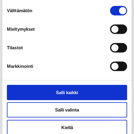
Suostumuksen
Facebook
X
LinkedIn
Välttämätön
valinta
Mieltymykset
Tilastot
Markkinointi
Salli kaikki
Salli valinta
Kiellä