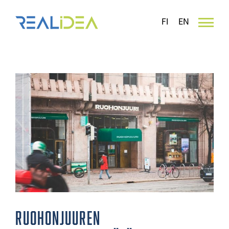
Skip
to
FI
EN
content
Katso
kuvaa
isompana
Ruohonjuuren