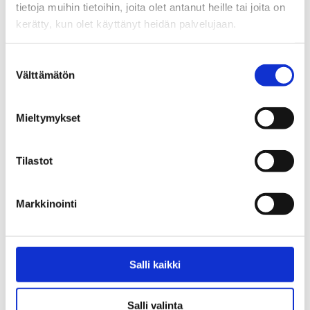
tietoja muihin tietoihin, joita olet antanut heille tai joita on
kauppakeskusmanageri 2026
– Realidea jatkaa managerina
kau
kerätty, kun olet käyttänyt heidän palvelujaan.
10.05.2026
08.05.2026
10.
Suostumuksen
Välttämätön
valinta
Mieltymykset
Arkisto
Tilastot
2026
Markkinointi
TOUKOKUU
MAALISKUU
2025
Salli kaikki
JOULUKUU
ELOKUU
Salli valinta
HELMIKUU